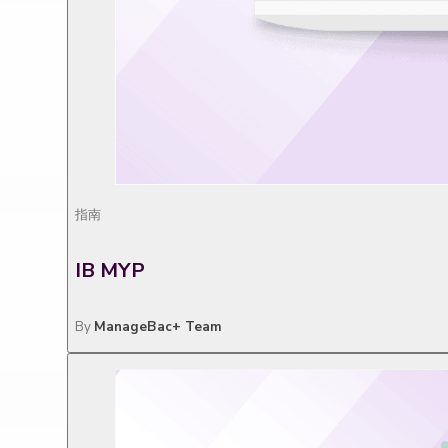
指南
IB MYP
By
ManageBac+ Team