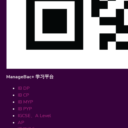
ManageBac+ 学习平台
IB DP
IB CP
IB MYP
IB PYP
IGCSE、A Level
AP